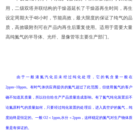
用，二级双塔并联结构的干燥器延长了干燥器再生时间，再生
设定周期大于48小时，节能高效，最大限度的保证了纯气的品
质，高效吸附剂可在产品内再生后重复使用。适用于需要大量
高纯氮气的半导体、光纤、显像管等主要生产部门。
由于一般液
氮
汽化后未经过纯化处理，它的氧含量一般在
2ppm~
10
ppm
。有时气体供应商提供的
氮
气超过了此范围，但使用
氮
气的客户
确不知道其质量，所以往往给生产产品质量造成影响。有了
氮
气纯化装置后不
论
氮
原料气的质量如何，只要经过纯化装置的处理后，进入
真空
炉的
氮
气，纯
度始终是恒定的。一般
O2
＜
1
ppm,
水分＜
2
ppm
，这样稳定的
氮
气对生产
物体
质
量是有保证的。