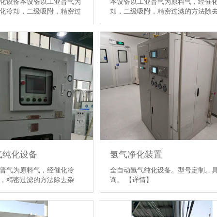
化设备本设备以工业普气为
本设备以工业普气为原料气，经催
化冷却，二级吸附，精密过
却，二级吸附，精密过滤的方法除
杂质、一氧化碳、二氧化
质、一氧化碳、二氧化碳、水汽和
尘埃获得高纯度的氢气。
【详
得高纯度的氧气。
【详情】
气纯化设备
氢气净化装置
普气为原料气，经催化冷
全自动氢气纯化设备。型号定制。
，精密过滤的方法除去杂
询。
【详情】
、二氧化碳、水汽和尘埃获
氧气。
【详情】