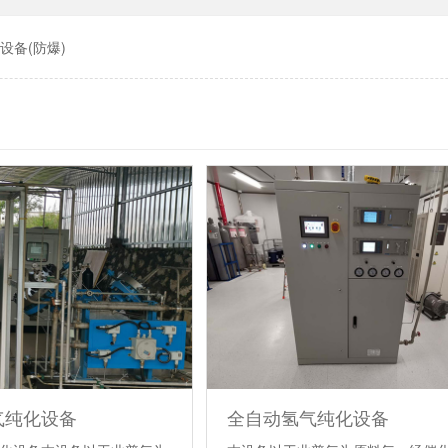
设备(防爆)
气纯化设备
全自动氢气纯化设备