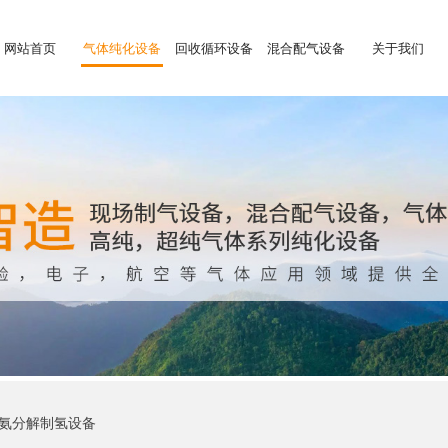
网站首页
气体纯化设备
回收循环设备
混合配气设备
关于我们
氨分解制氢设备