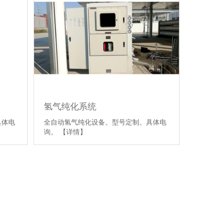
氢气纯化系统
具体电
全自动氢气纯化设备。型号定制。具体电
询。
【详情】