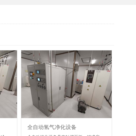
全自动氢气净化设备