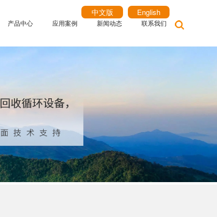
中文版
English
产品中心
应用案例
新闻动态
联系我们