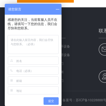
请您留言
感谢您的关注，当前客服人员不在
线，请填写一下您的信息，我们会
尽快和您联系。
导航 /
联系
NAVIGATION
气体纯化设备
回收循环设备
混合配气设备
实验科研设备
其他制气设备
关于我们
产品中心
应用案例
新闻动态
联系我们
网站地图
苏州晟宇气体设备有限公司©
备案号：
苏ICP备10228888号
提交