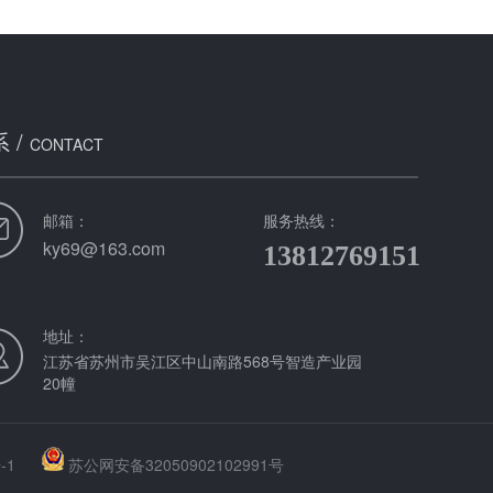
 /
CONTACT
邮箱：
服务热线：
ky69@163.com
13812769151
地址：
江苏省苏州市吴江区中山南路568号智造产业园
20幢
-1
苏公网安备32050902102991号