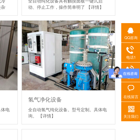
化冷
全自动纯化设备具有触摸面板一键式启
去杂
动、停止工作，操作简单明了
【详情】
尘埃获
QQ咨询
电话1
电话2
在线留言
氢气净化设备
具体电
全自动氢气纯化设备。型号定制。具体电
询。
【详情】
关注我们