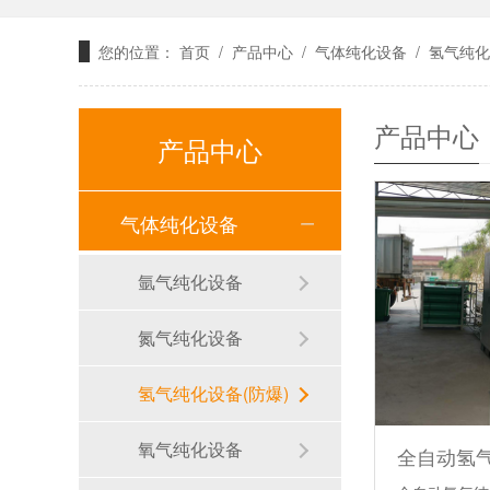
您的位置：
首页
/
产品中心
/
气体纯化设备
/
氢气纯化
产品中心
产品中心
气体纯化设备
氩气纯化设备
氮气纯化设备
氢气纯化设备(防爆)
氧气纯化设备
全自动氢